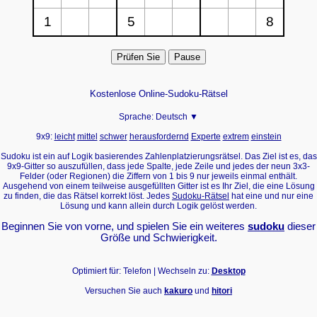
Kostenlose Online-Sudoku-Rätsel
Sprache:
Deutsch ▼
9x9:
leicht
mittel
schwer
herausfordernd
Experte
extrem
einstein
Sudoku ist ein auf Logik basierendes Zahlenplatzierungsrätsel. Das Ziel ist es, das
9x9-Gitter so auszufüllen, dass jede Spalte, jede Zeile und jedes der neun 3x3-
Felder (oder Regionen) die Ziffern von 1 bis 9 nur jeweils einmal enthält.
Ausgehend von einem teilweise ausgefüllten Gitter ist es Ihr Ziel, die eine Lösung
zu finden, die das Rätsel korrekt löst. Jedes
Sudoku-Rätsel
hat eine und nur eine
Lösung und kann allein durch Logik gelöst werden.
Beginnen Sie von vorne, und spielen Sie ein weiteres
sudoku
dieser
Größe und Schwierigkeit.
Optimiert für: Telefon | Wechseln zu:
Desktop
Versuchen Sie auch
kakuro
und
hitori