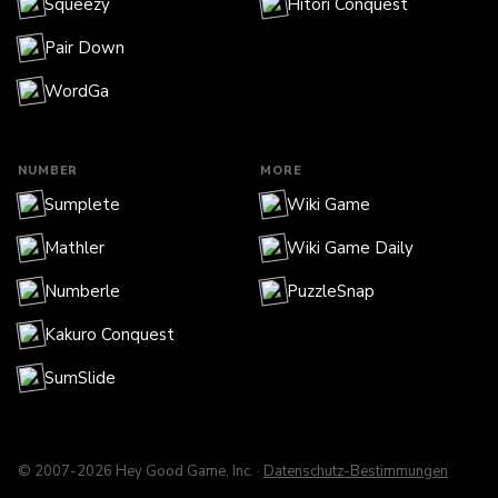
Squeezy
Hitori Conquest
Pair Down
WordGa
NUMBER
MORE
Sumplete
Wiki Game
Mathler
Wiki Game Daily
Numberle
PuzzleSnap
Kakuro Conquest
SumSlide
© 2007-2026 Hey Good Game, Inc. ·
Datenschutz-Bestimmungen