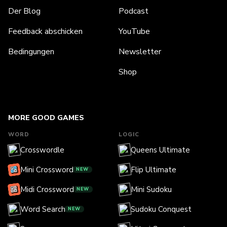
Der Blog
Podcast
Feedback abschicken
YouTube
Bedingungen
Newsletter
Shop
MORE GOOD GAMES
WORD
LOGIC
Crosswordle
Queens Ultimate
Mini Crossword
Flip Ultimate
NEW
Midi Crossword
Mini Sudoku
NEW
Word Search
Sudoku Conquest
NEW